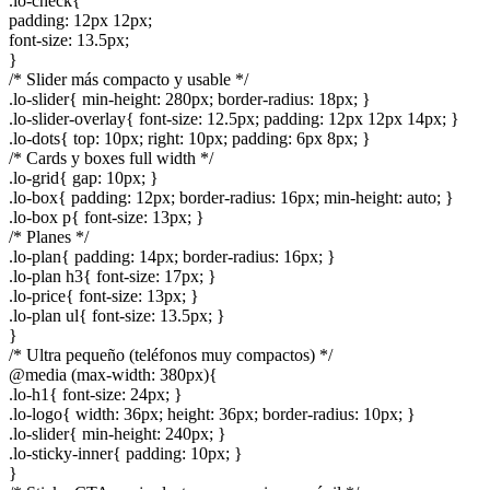
.lo-check{
padding: 12px 12px;
font-size: 13.5px;
}
/* Slider más compacto y usable */
.lo-slider{ min-height: 280px; border-radius: 18px; }
.lo-slider-overlay{ font-size: 12.5px; padding: 12px 12px 14px; }
.lo-dots{ top: 10px; right: 10px; padding: 6px 8px; }
/* Cards y boxes full width */
.lo-grid{ gap: 10px; }
.lo-box{ padding: 12px; border-radius: 16px; min-height: auto; }
.lo-box p{ font-size: 13px; }
/* Planes */
.lo-plan{ padding: 14px; border-radius: 16px; }
.lo-plan h3{ font-size: 17px; }
.lo-price{ font-size: 13px; }
.lo-plan ul{ font-size: 13.5px; }
}
/* Ultra pequeño (teléfonos muy compactos) */
@media (max-width: 380px){
.lo-h1{ font-size: 24px; }
.lo-logo{ width: 36px; height: 36px; border-radius: 10px; }
.lo-slider{ min-height: 240px; }
.lo-sticky-inner{ padding: 10px; }
}