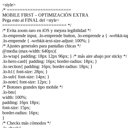
<style>
/* =========================
MOBILE FIRST – OPTIMIZACIÓN EXTRA
Pega esto al FINAL del <style>
========================= */
/* Evita zoom raro en iOS y mejora legibilidad */
.lo-emprende input, .lo-emprende button, .lo-emprende a { -webkit-tap
.lo-emprende { -webkit-text-size-adjust: 100%; }
/* Ajustes generales para pantallas chicas */
@media (max-width: 640px){
.lo-wrap{ padding: 18px 12px 96px; } /* más aire abajo por sticky */
.lo-hero-card{ padding: 16px; border-radius: 18px; }
.lo-section{ padding: 16px; border-radius: 18px; }
.lo-h1{ font-size: 28px; }
.lo-sub{ font-size: 14px; }
.lo-note{ font-size: 12px; }
/* Botones grandes tipo mobile */
.lo-btn{
width: 100%;
padding: 16px 18px;
font-size: 15px;
border-radius: 16px;
}
/* Checks más cómodos */