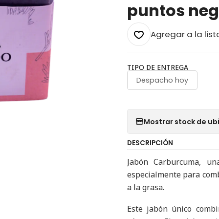
puntos neg
Agregar a la list
TIPO DE ENTREGA
Despacho hoy
Mostrar stock de ub
DESCRIPCIÓN
Jabón Carburcuma, una
especialmente para comba
a la grasa.
Este jabón único combin