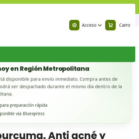
n
é y puntos negros.
Acceso
Carro
 BODEGA
oy en Región Metropolitana
tá disponible para envío inmediato. Compra antes de
odrá ser despachado durante el mismo día dentro de la
itana.
 para preparación rápida
sponible vía Bluexpress
urcuma. Anti acné y