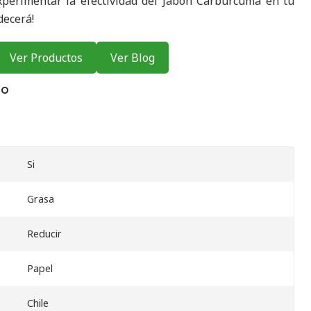
perimentar la efectividad del Jabón Carburcuma en tu
adecerá!
Ver Productos
Ver Blog
TO
Si
Grasa
Reducir
Papel
Chile