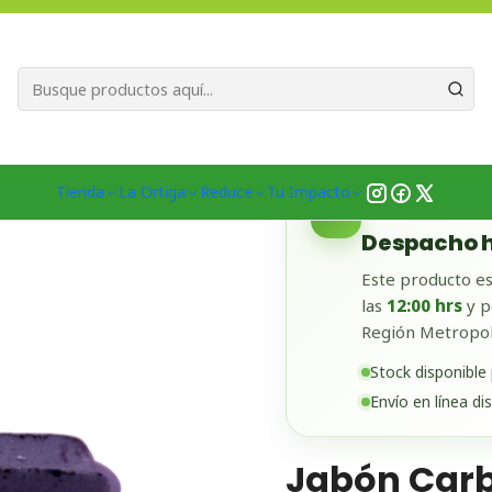
Bienvenid@s a quienes quieren un planeta más verde...
Nuestra Misió
oductos
Belleza
Facial
Piel Grasa
Jabón Carburcuma. Anti acn
Tienda
La Ortiga
Reduce
Tu Impacto
✓
DISPONIBLE EN
Despacho h
Este producto es
las
12:00 hrs
y p
Región Metropol
Stock disponible
Envío en línea di
Jabón Carb