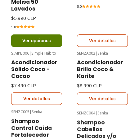
Melisa 50
5.0
Lavados
$5.990 CLP
5.0
Ver opciones
Ver detalles
SIMPB006
|
Simple Hábito
SENZA002
|
Senka
Agotado
Agotado
Acondicionador
Acondicionador
Sólido Coco -
Brillo Coco &
Cacao
Karite
$7.490 CLP
$8.990 CLP
Ver detalles
Ver detalles
SENZC005
|
Senka
SENZC004
|
Senka
-17%
Oferta
-18%
Oferta
Shampoo
Shampoo
Agotado
Agotado
Control Caída
Cabellos
Fortalecedor
Delicados y/o