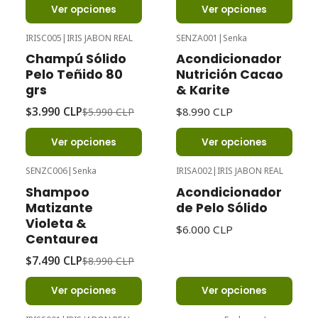
Ver opciones
Ver opciones
IRISC005
|
IRIS JABON REAL
SENZA001
|
Senka
-33%
Oferta
Champú Sólido
Acondicionador
Pelo Teñido 80
Nutrición Cacao
grs
& Karite
$3.990 CLP
$8.990 CLP
$5.990 CLP
Ver opciones
Ver opciones
SENZC006
|
Senka
IRISA002
|
IRIS JABON REAL
-17%
Oferta
Shampoo
Acondicionador
Matizante
de Pelo Sólido
Violeta &
$6.000 CLP
Centaurea
$7.490 CLP
$8.990 CLP
Ver opciones
Ver opciones