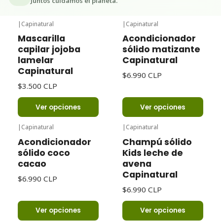
Juntos cuidamos el planeta.
|
Capinatural
|
Capinatural
Mascarilla
Acondicionador
capilar jojoba
sólido matizante
lamelar
Capinatural
Capinatural
$6.990 CLP
$3.500 CLP
Ver opciones
Ver opciones
|
Capinatural
|
Capinatural
Acondicionador
Champú sólido
sólido coco
Kids leche de
cacao
avena
Capinatural
$6.990 CLP
$6.990 CLP
Ver opciones
Ver opciones