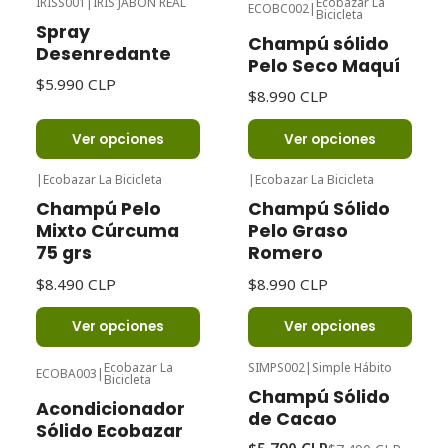
IRISS001
|
IRIS JABON REAL
Ecobazar La
ECOBC002
|
Bicicleta
Spray
Champú sólido
Desenredante
Pelo Seco Maquí
$5.990 CLP
$8.990 CLP
Ver opciones
Ver opciones
|
Ecobazar La Bicicleta
|
Ecobazar La Bicicleta
Champú Pelo
Champú Sólido
Mixto Cúrcuma
Pelo Graso
75 grs
Romero
$8.490 CLP
$8.990 CLP
Ver opciones
Ver opciones
Ecobazar La
SIMPS002
|
Simple Hábito
ECOBA003
|
Bicicleta
-23%
Oferta
Champú Sólido
Acondicionador
de Cacao
Sólido Ecobazar