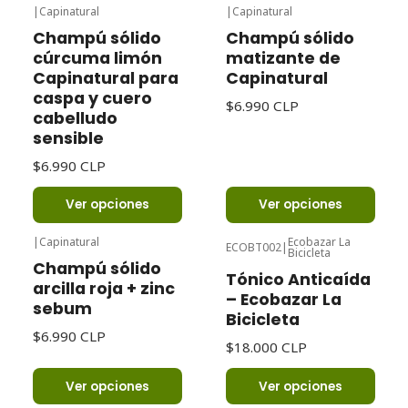
|
Capinatural
|
Capinatural
Champú sólido
Champú sólido
cúrcuma limón
matizante de
Capinatural para
Capinatural
caspa y cuero
$6.990 CLP
cabelludo
sensible
$6.990 CLP
Ver opciones
Ver opciones
|
Capinatural
Ecobazar La
ECOBT002
|
Bicicleta
Champú sólido
Tónico Anticaída
arcilla roja + zinc
– Ecobazar La
sebum
Bicicleta
$6.990 CLP
$18.000 CLP
Ver opciones
Ver opciones