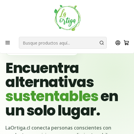
Bienvenid@s a quienes quieren un planeta más verde...
Nuestra Misión
Inicio
Tienda
Productos
Cuidado Personal
Champú y Bálsamo
🌱 BUSCADOR VERDE DE CHILE
Encuentra
alternativas
sustentables
en
un solo lugar.
LaOrtiga.cl conecta personas conscientes con