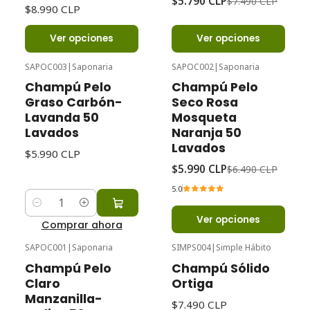
$5.790 CLP
$7.490 CLP
$8.990 CLP
Ver opciones
Ver opciones
SAPOC003
|
Saponaria
SAPOC002
|
Saponaria
-8%
Oferta
Champú Pelo
Champú Pelo
Graso Carbón-
Seco Rosa
Lavanda 50
Mosqueta
Lavados
Naranja 50
Lavados
$5.990 CLP
$5.990 CLP
$6.490 CLP
5.0
Cantidad
Ver opciones
Comprar ahora
SAPOC001
|
Saponaria
SIMPS004
|
Simple Hábito
Agotado
Champú Pelo
Champú Sólido
Claro
Ortiga
Manzanilla-
$7.490 CLP