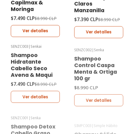
Capilmax &
Claros
Moringa
Manzanilla
$7.490 CLP
$7.390 CLP
$8.990 CLP
$8.990 CLP
Ver detalles
Ver detalles
SENZC003
|
Senkai
SENZC002
|
Senka
-17%
Oferta
Agotado
Shampoo
Shampoo
Agotado
Hidratante
Control Caspa
Cabello Seco
Menta & Ortiga
Avena & Maqui
100 gr
$7.490 CLP
$8.990 CLP
$8.990 CLP
Ver detalles
Ver detalles
SENZC001
|
Senka
SIMPC003
|
Simple Hábito
-20%
Oferta
Agotado
Shampoo Detox
Champu Sólido
Agotado
Cabello Graso
Maqui 50 grs
Carbón & Jojoba
$5.990 CLP
$7.490 CLP
100 gr