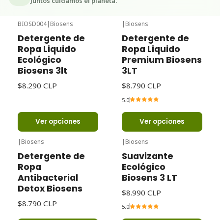
Juntos cuidamos el planeta.
BIOSD004
|
Biosens
|
Biosens
Detergente de
Detergente de
Ropa Liquido
Ropa Liquido
Ecológico
Premium Biosens
Biosens 3lt
3LT
$8.290 CLP
$8.790 CLP
5.0
Ver opciones
Ver opciones
|
Biosens
|
Biosens
Detergente de
Suavizante
Ropa
Ecológico
Antibacterial
Biosens 3 LT
Detox Biosens
$8.990 CLP
$8.790 CLP
5.0