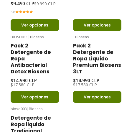
$9.490 CLP
$9.990 CLP
5.0
Ver opciones
Ver opciones
BIOSD011
|
Biosens
|
Biosens
-15%
Oferta
-15%
Oferta
Pack 2
Pack 2
Detergente de
Detergente de
Ropa
Ropa Liquido
Antibacterial
Premium Biosens
Detox Biosens
3LT
$14.990 CLP
$14.990 CLP
$17.580 CLP
$17.580 CLP
Ver opciones
Ver opciones
biosd003
|
Biosens
Agotado
Detergente de
Ropa liquido
Tradicional