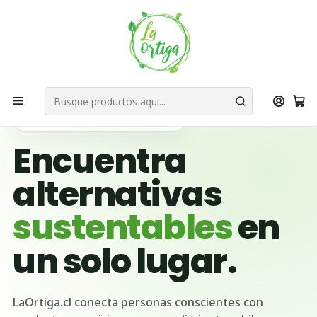
Bienvenid@s a quienes quieren un planeta más verde...
Nuestra Misión
Inicio
Tienda
Productos
Hogar
Limpieza y Lavado
Detergente Líquido
🌱 BUSCADOR VERDE DE CHILE
Encuentra
alternativas
sustentables
en
un solo lugar.
LaOrtiga.cl conecta personas conscientes con