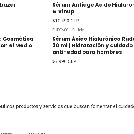
obazar
Sérum Antiage Acido Hialuro
& Vinup
$10.490 CLP
RUDEA001
|
Rudely
a: Cosmética
Sérum Ácido Hialurónico Rud
con el Medio
30 ml | Hidratación y cuidado
anti-edad para hombres
$7.990 CLP
buimos productos y servicios que buscan fomentar el cuida