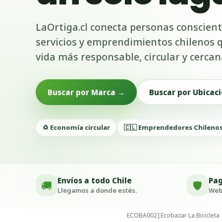
LaOrtiga.cl conecta personas conscient
servicios y emprendimientos chilenos
vida más responsable, circular y cercan
Buscar por Marca →
Buscar por Ubicaci
♻️ Economía circular
🇨🇱 Emprendedores Chileno
Envíos a todo Chile
Pag
🚚
🛡️
Llegamos a donde estés.
Webp
ECOBA002
|
Ecobazar La Bicicleta