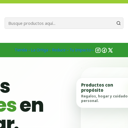
Bienvenid@s a quienes quieren un planeta más verde...
Nuestra Misió
Inicio
Tienda
Productos
Belleza
Facial
Aceites faciales
Tienda
La Ortiga
Reduce
Tu Impacto
as
Productos con
propósito
es
en
Regalos, hogar y cuidado
personal.
ar.