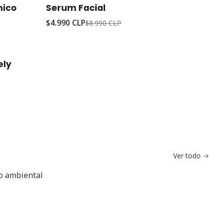
-44%
Oferta
nico
Serum Facial
$4.990 CLP
$8.990 CLP
ely
Ver todo
do ambiental