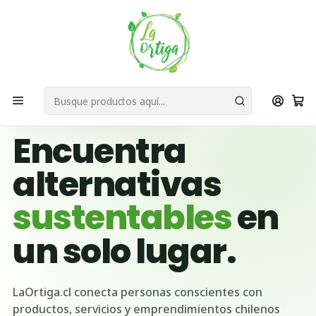
Bienvenid@s a quienes quieren un planeta más verde...
Nuestra Misión
Inicio
Reduce
R´s
Reciclar
Reciclaje Electrónico (RAEE)
🌱 BUSCADOR VERDE DE CHILE
Encuentra
alternativas
sustentables
en
un solo lugar.
LaOrtiga.cl conecta personas conscientes con
productos, servicios y emprendimientos chilenos