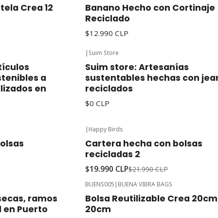
 tela Crea 12
Banano Hecho con Cortinaje
Reciclado
$12.990 CLP
|
Suim Store
tículos
Suim store: Artesanías
tenibles a
sustentables hechas con jea
ilizados en
reciclados
$0 CLP
|
Happy Birds
-9%
Oferta
olsas
Cartera hecha con bolsas
recicladas 2
$19.990 CLP
$21.990 CLP
BUENS005
|
BUENA VIBRA BAGS
Agotado
s secas, ramos
Bolsa Reutilizable Crea 20cm
l en Puerto
20cm