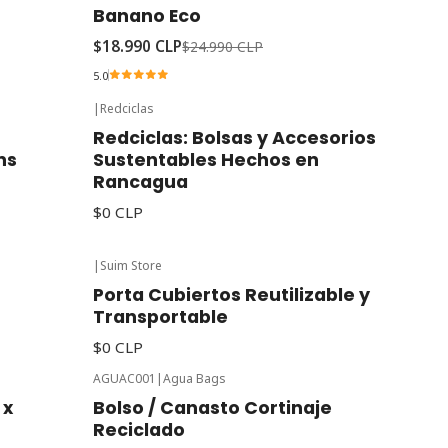
-24%
Oferta
Banano Eco
$18.990 CLP
$24.990 CLP
5.0
|
Redciclas
Redciclas: Bolsas y Accesorios
ns
Sustentables Hechos en
Rancagua
$0 CLP
|
Suim Store
Porta Cubiertos Reutilizable y
Transportable
$0 CLP
AGUAC001
|
Agua Bags
Agotado
 x
Bolso / Canasto Cortinaje
Reciclado