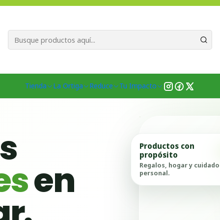
Bienvenid@s a quienes quieren un planeta más verde...
Nuestra Misió
Inicio
Tienda
Productos
Accesorios
Tienda
La Ortiga
Reduce
Tu Impacto
as
Productos con
propósito
es
en
Regalos, hogar y cuidado
personal.
ar.