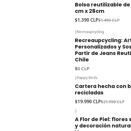
-7%
Oferta
Bolsa reutilizable de
cm x 28cm
$1.390 CLP
$1.490 CLP
|
Recreaupcycling
Recreaupcycling: Ar
Personalizados y Sos
Partir de Jeans Reut
Chile
$0 CLP
|
Happy Birds
-9%
Oferta
Cartera hecha con b
recicladas
$19.990 CLP
$21.990 CLP
|
A Flor de Piel: flore
y decoración natura