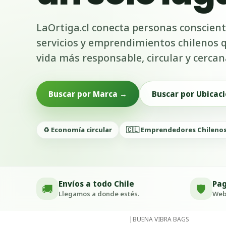
LaOrtiga.cl conecta personas conscient
servicios y emprendimientos chilenos
vida más responsable, circular y cercan
Buscar por Marca →
Buscar por Ubicaci
♻️ Economía circular
🇨🇱 Emprendedores Chileno
Envíos a todo Chile
Pag
🚚
🛡️
Llegamos a donde estés.
Webp
|
BUENA VIBRA BAGS