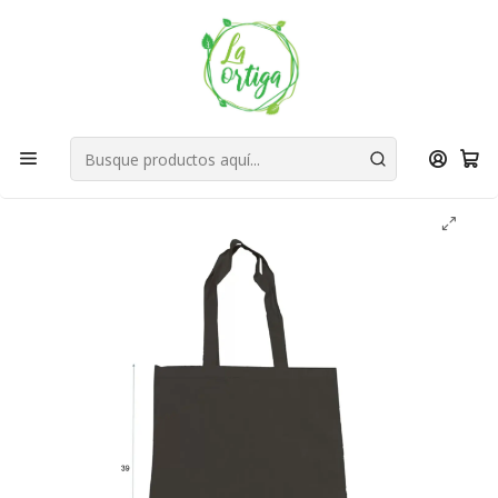
Bienvenid@s a quienes quieren un planeta más verde...
Nuestra Misión
Inicio
Tienda
Productos
Hogar
Cocina
Bolsas Reutilizables
Bolsa reutilizable de crea con asas 39 x 39 cm Negra –
Buena Vibra Bags