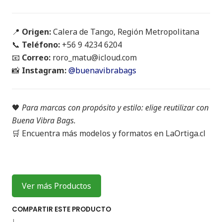
📍
Origen:
Calera de Tango, Región Metropolitana
📞
Teléfono:
+56 9 4234 6204
📧
Correo:
roro_matu@icloud.com
📸
Instagram:
@buenavibrabags
🖤
Para marcas con propósito y estilo: elige reutilizar con
Buena Vibra Bags.
🛒 Encuentra más modelos y formatos en LaOrtiga.cl
Ver más Productos
COMPARTIR ESTE PRODUCTO
|