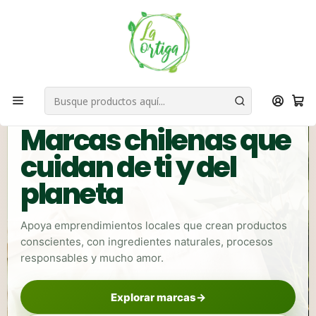
Bienvenid@s a quienes quieren un planeta más verde...
Nuestra Misión
Inicio
Marcas
🌿 EMPRENDEDORES CON PROPÓSITO
Marcas chilenas que
cuidan de ti y del
planeta
Apoya emprendimientos locales que crean productos
conscientes, con ingredientes naturales, procesos
responsables y mucho amor.
Explorar marcas
→