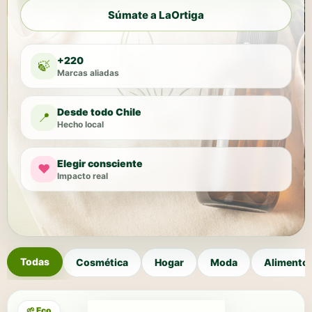
Súmate a LaOrtiga
+220
🍃
Marcas aliadas
Desde todo Chile
📍
Hecho local
Elegir consciente
♥
Impacto real
Todas
Cosmética
Hogar
Moda
Alimento
🌱 Eco