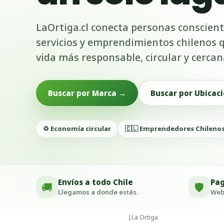
LaOrtiga.cl conecta personas conscient
servicios y emprendimientos chilenos
vida más responsable, circular y cercan
Buscar por Marca →
Buscar por Ubicaci
♻️ Economía circular
🇨🇱 Emprendedores Chileno
Envíos a todo Chile
Pag
🚚
🛡️
Llegamos a donde estés.
Webp
|
La Ortiga