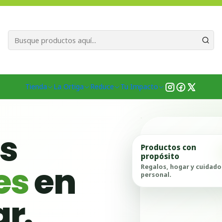
Bienvenid@s a quienes quieren un planeta más verde...
Nuestra Misió
ios
Capacitación y Educación Ambiental en Chile
Talleres de Cósme
Tienda
La Ortiga
Reduce
Tu Impacto
as
Productos con
propósito
es
en
Regalos, hogar y cuidado
personal.
ar.