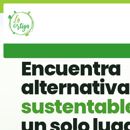
Inicio
Tienda
Servic
🌱 BUSCADOR VERDE DE CHILE
Encuentra
alternativ
sustentabl
un solo lug