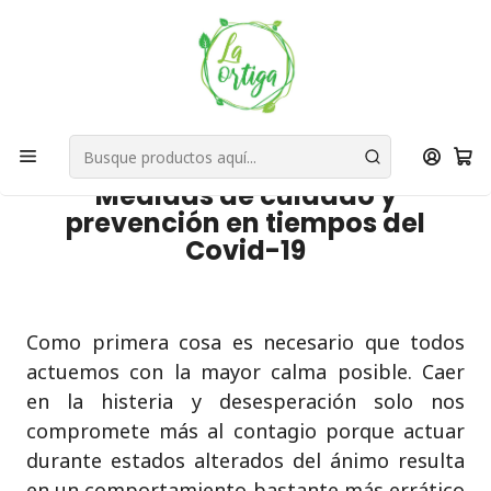
Bienvenid@s a quienes quieren un planeta más verde...
Nuestra Misión
Inicio
Blog
Medidas de cuidado y prevención en tiempos del Covid-19
PUBLICADO EL 30 DE MARZO DE 2020
Medidas de cuidado y
prevención en tiempos del
Covid-19
Como primera cosa es necesario que todos
actuemos con la mayor calma posible. Caer
en la histeria y desesperación solo nos
compromete más al contagio porque actuar
durante estados alterados del ánimo resulta
en un comportamiento bastante más errático