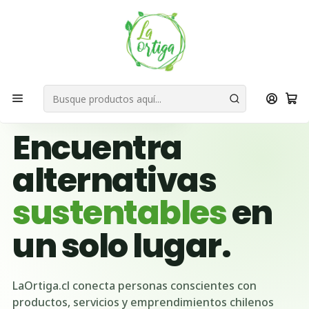
Bienvenid@s a quienes quieren un planeta más verde...
Nuestra Misión
Inicio
Tienda
Productos
Accesorios
Riñonera
🌱 BUSCADOR VERDE DE CHILE
Encuentra
alternativas
sustentables
en
un solo lugar.
LaOrtiga.cl conecta personas conscientes con
productos, servicios y emprendimientos chilenos