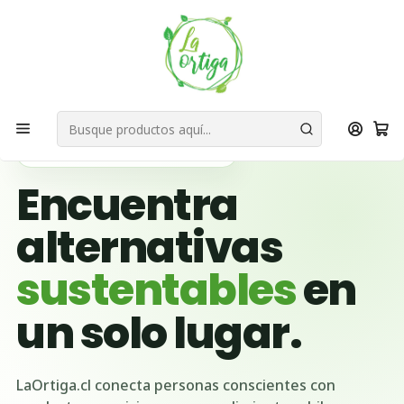
Bienvenid@s a quienes quieren un planeta más verde...
Nuestra Misión
Inicio
Ubicación Emprendedores
Región Metropolitana
San Bernardo
🌱 BUSCADOR VERDE DE CHILE
Encuentra
alternativas
sustentables
en
un solo lugar.
LaOrtiga.cl conecta personas conscientes con