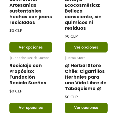
Artesanías
Ecocosmética:
sustentables
Belleza
hechas con jeans
consciente, sin
reciclados
químicos ni
residuos
$0 CLP
$0 CLP
Ver opciones
Ver opciones
|
Fundación Recicla Sueños
|
Herbal Store
Reciclaje con
🌿 Herbal Store
Propósito:
Chile: Cigarrillos
Fundación
Herbales para
Recicla Sueños
una Vida Libre de
Tabaquismo 🌿
$0 CLP
$0 CLP
Ver opciones
Ver opciones