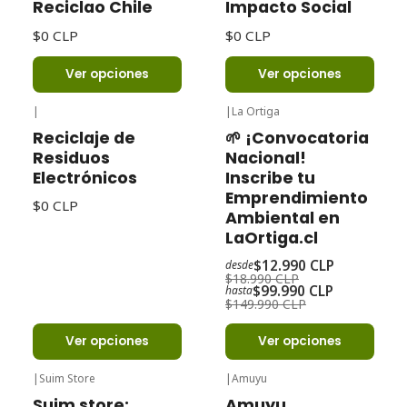
Reciclao Chile
Impacto Social
$0 CLP
$0 CLP
Ver opciones
Ver opciones
|
|
La Ortiga
-32%
Oferta
Reciclaje de
🌱 ¡Convocatoria
Residuos
Nacional!
Electrónicos
Inscribe tu
Emprendimiento
$0 CLP
Ambiental en
LaOrtiga.cl
$12.990 CLP
desde
$18.990 CLP
$99.990 CLP
hasta
$149.990 CLP
Ver opciones
Ver opciones
|
Suim Store
|
Amuyu
Suim store:
Amuyu