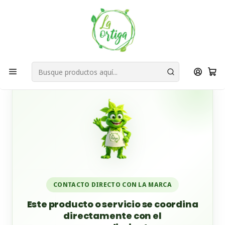
Bienvenid@s a quienes quieren un planeta más verde...
Nuestra Misión
Inicio
Tienda
Productos
Cuidado Personal
Champú y Bálsamo
Champú Sólido
Champú sólido ortiga capilmax
CONTACTO DIRECTO CON LA MARCA
Este producto o servicio se coordina
directamente con el