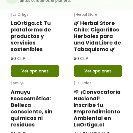
Juntos cuidamos el planeta.
|
La Ortiga
|
Herbal Store
LaOrtiga.cl: Tu
🌿 Herbal Store
plataforma de
Chile: Cigarrillos
productos y
Herbales para
servicios
una Vida Libre de
sostenibles
Tabaquismo 🌿
$0 CLP
$0 CLP
Ver opciones
Ver opciones
|
Amuyu
|
La Ortiga
-32%
Oferta
Amuyu
🌱 ¡Convocatoria
Ecocosmética:
Nacional!
Belleza
Inscribe tu
consciente, sin
Emprendimiento
químicos ni
Ambiental en
residuos
LaOrtiga.cl