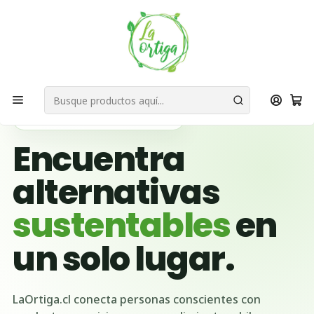
Bienvenid@s a quienes quieren un planeta más verde...
Nuestra Misión
Inicio
Ubicación Emprendedores
Región Metropolitana
Paine
🌱 BUSCADOR VERDE DE CHILE
Encuentra
alternativas
sustentables
en
un solo lugar.
LaOrtiga.cl conecta personas conscientes con