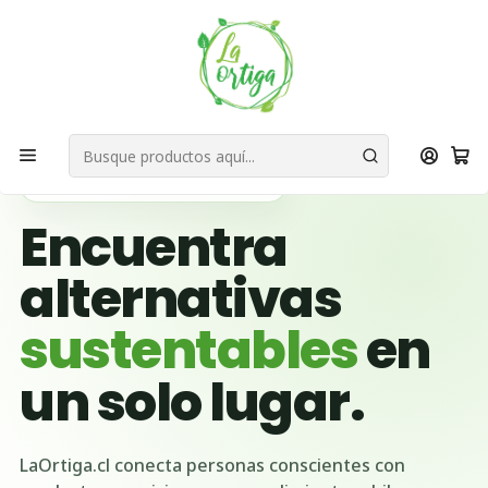
Bienvenid@s a quienes quieren un planeta más verde...
Nuestra Misión
Inicio
Ubicación Emprendedores
Región Metropolitana
Lo Prado
🌱 BUSCADOR VERDE DE CHILE
Encuentra
alternativas
sustentables
en
un solo lugar.
LaOrtiga.cl conecta personas conscientes con