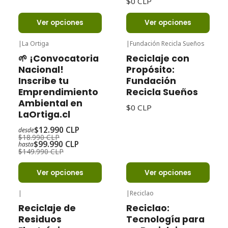
$0 CLP
Ver opciones
Ver opciones
|
La Ortiga
|
Fundación Recicla Sueños
-32%
Oferta
🌱 ¡Convocatoria
Reciclaje con
Nacional!
Propósito:
Inscribe tu
Fundación
Emprendimiento
Recicla Sueños
Ambiental en
$0 CLP
LaOrtiga.cl
$12.990 CLP
desde
$18.990 CLP
$99.990 CLP
hasta
$149.990 CLP
Ver opciones
Ver opciones
|
|
Reciclao
Reciclaje de
Reciclao:
Residuos
Tecnología para