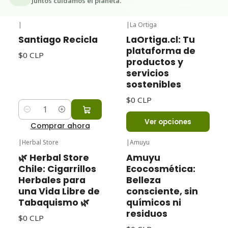
Juntos cuidamos el planeta.
|
|
La Ortiga
Santiago Recicla
LaOrtiga.cl: Tu
plataforma de
$0 CLP
productos y
servicios
sostenibles
$0 CLP
Cantidad
Ver opciones
Comprar ahora
|
Herbal Store
|
Amuyu
🌿 Herbal Store
Amuyu
Chile: Cigarrillos
Ecocosmética:
Herbales para
Belleza
una Vida Libre de
consciente, sin
Tabaquismo 🌿
químicos ni
residuos
$0 CLP