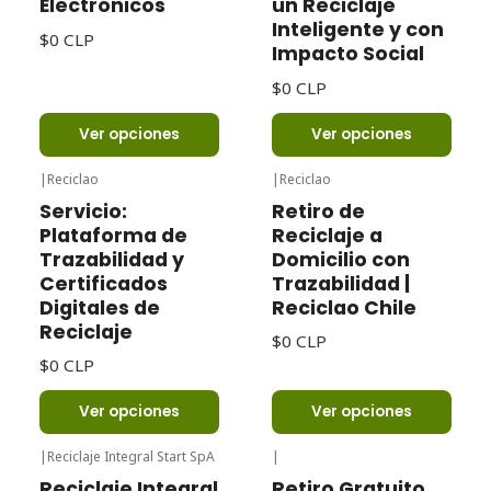
Electrónicos
un Reciclaje
Inteligente y con
$0 CLP
Impacto Social
$0 CLP
Ver opciones
Ver opciones
|
Reciclao
|
Reciclao
Servicio:
Retiro de
Plataforma de
Reciclaje a
Trazabilidad y
Domicilio con
Certificados
Trazabilidad |
Digitales de
Reciclao Chile
Reciclaje
$0 CLP
$0 CLP
Ver opciones
Ver opciones
|
Reciclaje Integral Start SpA
|
Reciclaje Integral
Retiro Gratuito