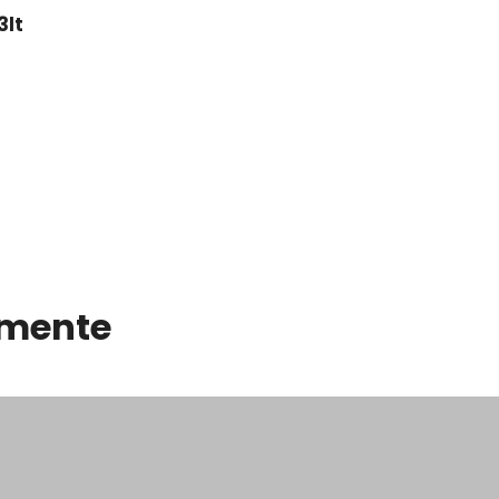
3lt
emente