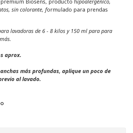
 premium Biosens, producto h
ipoalergénico,
tos, sin colorante, f
ormulado para prendas
ara lavadoras de 6 - 8 kilos y 150 ml para para
 más.
os aprox.
manchas más profundas, aplique un poco de
previo al lavado.
TO