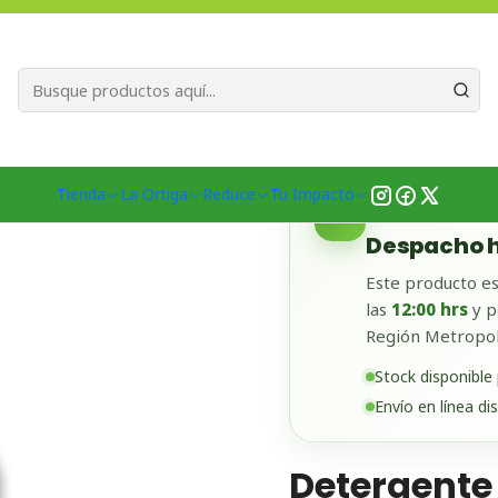
Bienvenid@s a quienes quieren un planeta más verde...
Nuestra Misió
gar
Limpieza y Lavado
Detergente Líquido
Detergente de Ropa
Tienda
La Ortiga
Reduce
Tu Impacto
✓
DISPONIBLE EN
Despacho h
Este producto es
las
12:00 hrs
y p
Región Metropol
Stock disponible
Envío en línea di
Detergente