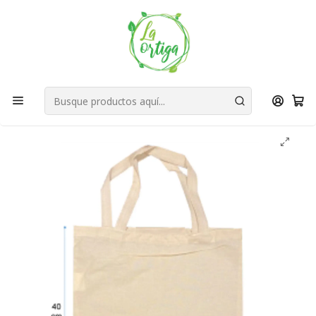
Bienvenid@s a quienes quieren un planeta más verde...
Nuestra Misión
Inicio
Tienda
Productos
Hogar
Cocina
Bolsas Reutilizables
👜 Buena Vibra Bags: Bolsas reutilizables con impacto
positivo