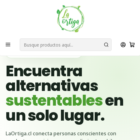
Bienvenid@s a quienes quieren un planeta más verde...
Nuestra Misión
Inicio
Ubicación Emprendedores
Región del Biobío
Arauco
🌱 BUSCADOR VERDE DE CHILE
Encuentra
alternativas
sustentables
en
un solo lugar.
LaOrtiga.cl conecta personas conscientes con