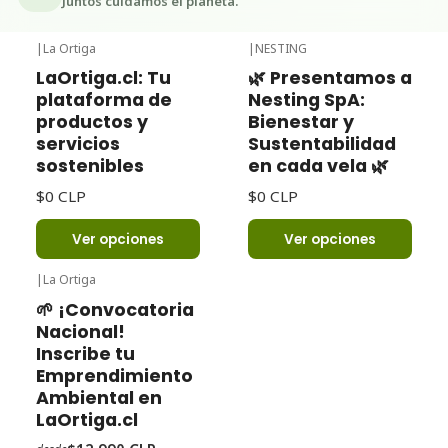
Juntos cuidamos el planeta.
|
La Ortiga
|
NESTING
LaOrtiga.cl: Tu
🌿 Presentamos a
plataforma de
Nesting SpA:
productos y
Bienestar y
servicios
Sustentabilidad
sostenibles
en cada vela 🌿
$0 CLP
$0 CLP
Ver opciones
Ver opciones
|
La Ortiga
-32%
Oferta
🌱 ¡Convocatoria
Nacional!
Inscribe tu
Emprendimiento
Ambiental en
LaOrtiga.cl