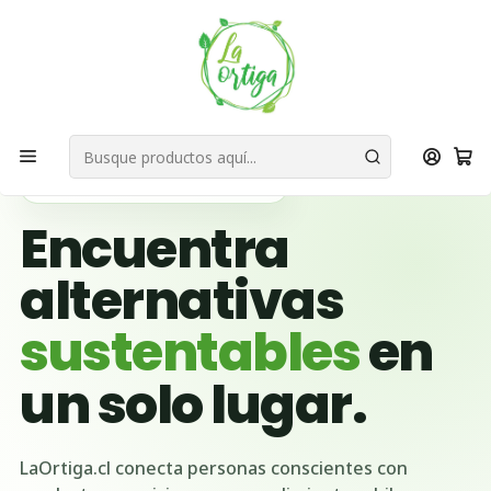
Bienvenid@s a quienes quieren un planeta más verde...
Nuestra Misión
Inicio
Ubicación Emprendedores
Región del Biobío
Concepción
🌱 BUSCADOR VERDE DE CHILE
Encuentra
alternativas
sustentables
en
un solo lugar.
LaOrtiga.cl conecta personas conscientes con