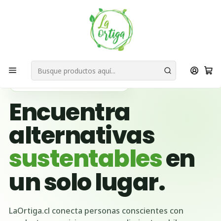
Bienvenid@s a quienes quieren un planeta más verde...
Nuestra Misión
Inicio
Ubicación Emprendedores
Región del Libertador General Bernardo O'Higgins
Coltauco
🌱 BUSCADOR VERDE DE CHILE
Encuentra
alternativas
sustentables
en
un solo lugar.
LaOrtiga.cl conecta personas conscientes con