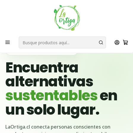
Bienvenid@s a quienes quieren un planeta más verde...
Nuestra Misión
Inicio
Ubicación Emprendedores
Región del Maule
San Clemente
🌱 BUSCADOR VERDE DE CHILE
Encuentra
alternativas
sustentables
en
un solo lugar.
LaOrtiga.cl conecta personas conscientes con