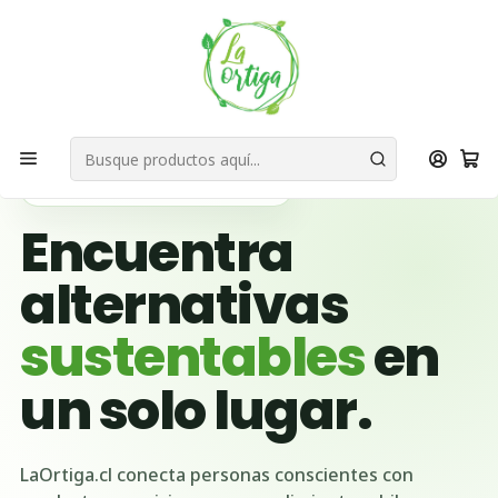
Bienvenid@s a quienes quieren un planeta más verde...
Nuestra Misión
Inicio
Ubicación Emprendedores
Región del Biobío
San Rosendo
🌱 BUSCADOR VERDE DE CHILE
Encuentra
alternativas
sustentables
en
un solo lugar.
LaOrtiga.cl conecta personas conscientes con