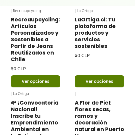
|
Recreaupcycling
|
La Ortiga
Recreaupcycling:
LaOrtiga.cl: Tu
Artículos
plataforma de
Personalizados y
productos y
Sostenibles a
servicios
Partir de Jeans
sostenibles
Reutilizados en
$0 CLP
Chile
$0 CLP
Ver opciones
Ver opciones
|
La Ortiga
|
-32%
Oferta
🌱 ¡Convocatoria
A Flor de Piel:
Nacional!
flores secas,
Inscribe tu
ramos y
Emprendimiento
decoración
Ambiental en
natural en Puerto