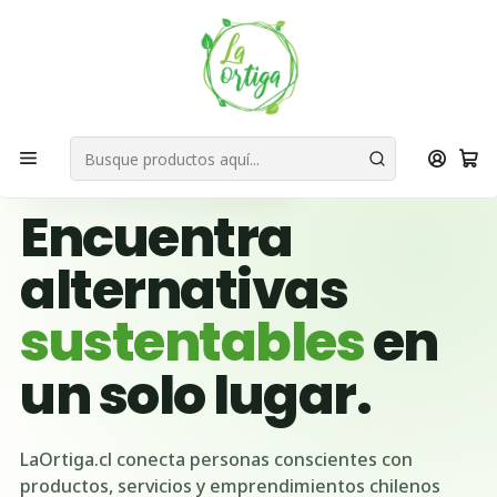
Bienvenid@s a quienes quieren un planeta más verde...
Nuestra Misión
Inicio
Ubicación Emprendedores
Región de los Lagos
🌱 BUSCADOR VERDE DE CHILE
Encuentra
alternativas
sustentables
en
un solo lugar.
LaOrtiga.cl conecta personas conscientes con
productos, servicios y emprendimientos chilenos