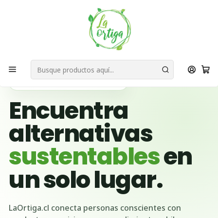
Bienvenid@s a quienes quieren un planeta más verde...
Nuestra Misión
Inicio
Ubicación Emprendedores
Región de Valparaíso
El Tabo
🌱 BUSCADOR VERDE DE CHILE
Encuentra
alternativas
sustentables
en
un solo lugar.
LaOrtiga.cl conecta personas conscientes con