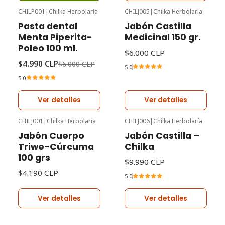
CHILP001
|
Chilka Herbolaría
CHILJ005
|
Chilka Herbolaría
-17%
Oferta
No disponible
Pasta dental
Jabón Castilla
Agotado
Menta Piperita-
Medicinal 150 gr.
Poleo 100 ml.
$6.000 CLP
$4.990 CLP
$6.000 CLP
5.0
5.0
Ver detalles
Ver detalles
CHILJ001
|
Chilka Herbolaría
CHILJ006
|
Chilka Herbolaría
Agotado
Agotado
Jabón Cuerpo
Jabón Castilla –
Triwe-Cúrcuma
Chilka
100 grs
$9.990 CLP
$4.190 CLP
5.0
Ver detalles
Ver detalles