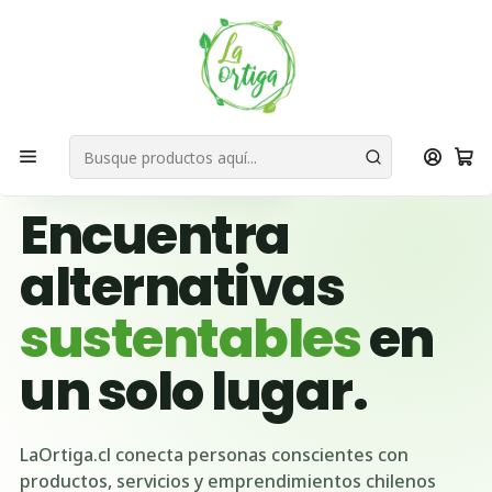
Bienvenid@s a quienes quieren un planeta más verde...
Nuestra Misión
Inicio
Marcas
Chilka
🌱 BUSCADOR VERDE DE CHILE
Encuentra
alternativas
sustentables
en
un solo lugar.
LaOrtiga.cl conecta personas conscientes con
productos, servicios y emprendimientos chilenos