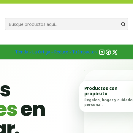
Bienvenid@s a quienes quieren un planeta más verde...
Nuestra Misió
Inicio
Ubicación Emprendedores
Región de Ñuble
Ñiquén
Tienda
La Ortiga
Reduce
Tu Impacto
as
Productos con
propósito
es
en
Regalos, hogar y cuidado
personal.
ar.