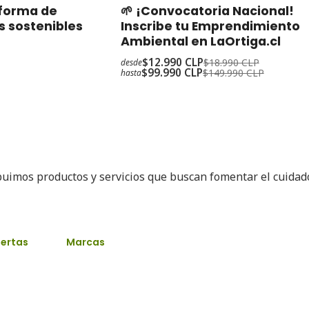
-32%
Oferta
aforma de
🌱 ¡Convocatoria Nacional!
s sostenibles
Inscribe tu Emprendimiento
Ambiental en LaOrtiga.cl
$12.990 CLP
$18.990 CLP
desde
$99.990 CLP
$149.990 CLP
hasta
buimos productos y servicios que buscan fomentar el cuida
ertas
Marcas