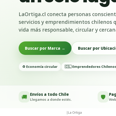
LaOrtiga.cl conecta personas conscient
servicios y emprendimientos chilenos
vida más responsable, circular y cercan
Buscar por Marca →
Buscar por Ubicaci
♻️ Economía circular
🇨🇱 Emprendedores Chileno
Envíos a todo Chile
Pag
🚚
🛡️
Llegamos a donde estés.
Webp
|
La Ortiga