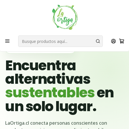
Bienvenid@s a quienes quieren un planeta más verde...
Nuestra Misión
Inicio
Ubicación Emprendedores
Región del Maule
Pencahue
🌱 BUSCADOR VERDE DE CHILE
Encuentra
alternativas
sustentables
en
un solo lugar.
LaOrtiga.cl conecta personas conscientes con