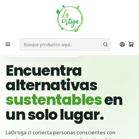
Bienvenid@s a quienes quieren un planeta más verde...
Nuestra Misión
Inicio
Ubicación Emprendedores
Región de Tarapacá
Huara
🌱 BUSCADOR VERDE DE CHILE
Encuentra
alternativas
sustentables
en
un solo lugar.
LaOrtiga.cl conecta personas conscientes con