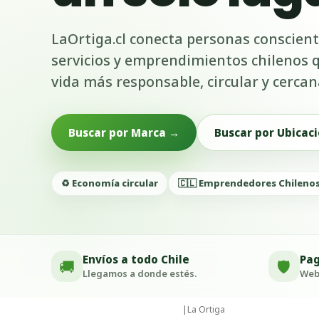
LaOrtiga.cl conecta personas conscient
servicios y emprendimientos chilenos
vida más responsable, circular y cercan
Buscar por Marca →
Buscar por Ubicaci
♻️ Economía circular
🇨🇱 Emprendedores Chileno
Envíos a todo Chile
Pag
🚚
🛡️
Llegamos a donde estés.
Webp
|
La Ortiga