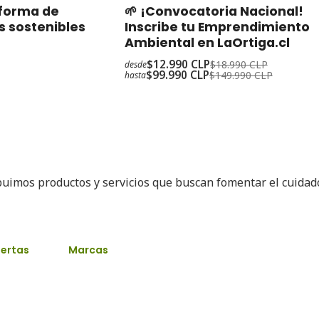
-32%
Oferta
aforma de
🌱 ¡Convocatoria Nacional!
s sostenibles
Inscribe tu Emprendimiento
Ambiental en LaOrtiga.cl
$12.990 CLP
$18.990 CLP
desde
$99.990 CLP
$149.990 CLP
hasta
buimos productos y servicios que buscan fomentar el cuida
ertas
Marcas