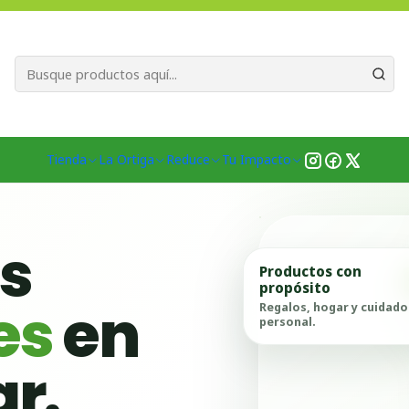
Bienvenid@s a quienes quieren un planeta más verde...
Nuestra Misió
Inicio
Ubicación Emprendedores
Región de La Araucanía
Lautar
Tienda
La Ortiga
Reduce
Tu Impacto
as
Productos con
propósito
es
en
Regalos, hogar y cuidado
personal.
ar.