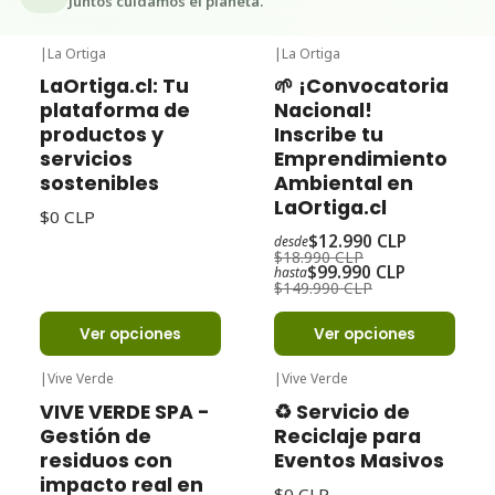
Juntos cuidamos el planeta.
|
La Ortiga
|
La Ortiga
-32%
Oferta
LaOrtiga.cl: Tu
🌱 ¡Convocatoria
plataforma de
Nacional!
productos y
Inscribe tu
servicios
Emprendimiento
sostenibles
Ambiental en
LaOrtiga.cl
$0 CLP
$12.990 CLP
desde
$18.990 CLP
$99.990 CLP
hasta
$149.990 CLP
Ver opciones
Ver opciones
|
Vive Verde
|
Vive Verde
VIVE VERDE SPA -
♻️ Servicio de
Gestión de
Reciclaje para
residuos con
Eventos Masivos
impacto real en
$0 CLP