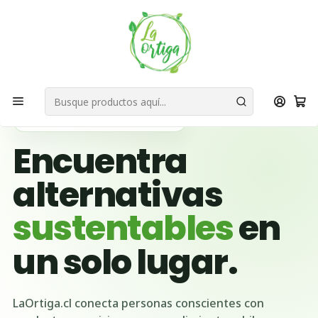
Bienvenid@s a quienes quieren un planeta más verde...
Nuestra Misión
Inicio
Ubicación Emprendedores
Región de Valparaíso
Quillota
🌱 BUSCADOR VERDE DE CHILE
Encuentra
alternativas
sustentables
en
un solo lugar.
LaOrtiga.cl conecta personas conscientes con