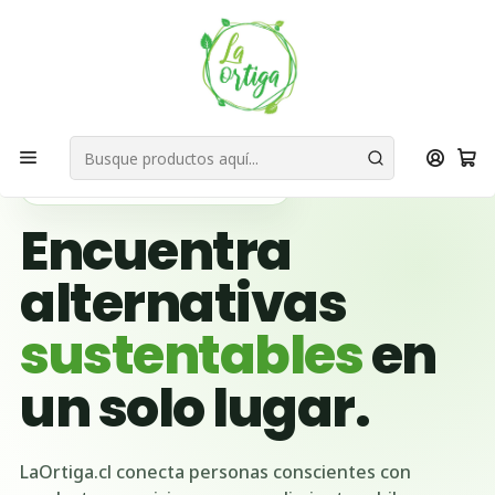
Bienvenid@s a quienes quieren un planeta más verde...
Nuestra Misión
Inicio
Ubicación Emprendedores
Región de Ñuble
Coelemu
🌱 BUSCADOR VERDE DE CHILE
Encuentra
alternativas
sustentables
en
un solo lugar.
LaOrtiga.cl conecta personas conscientes con