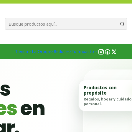
Bienvenid@s a quienes quieren un planeta más verde...
Nuestra Misió
Inicio
Ubicación Emprendedores
Región de los Lagos
Osorno
Tienda
La Ortiga
Reduce
Tu Impacto
as
Productos con
propósito
es
en
Regalos, hogar y cuidado
personal.
ar.