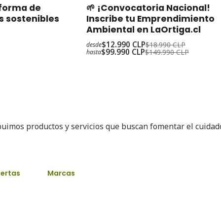
-32%
Oferta
aforma de
🌱 ¡Convocatoria Nacional!
s sostenibles
Inscribe tu Emprendimiento
Ambiental en LaOrtiga.cl
$12.990 CLP
$18.990 CLP
desde
$99.990 CLP
$149.990 CLP
hasta
buimos productos y servicios que buscan fomentar el cuida
ertas
Marcas