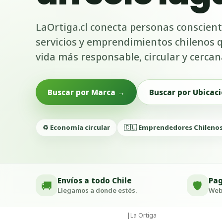
LaOrtiga.cl conecta personas conscient
servicios y emprendimientos chilenos
vida más responsable, circular y cercan
Buscar por Marca →
Buscar por Ubicaci
♻️ Economía circular
🇨🇱 Emprendedores Chileno
Envíos a todo Chile
Pag
🚚
🛡️
Llegamos a donde estés.
Webp
|
La Ortiga