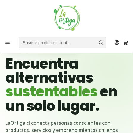
Bienvenid@s a quienes quieren un planeta más verde...
Nuestra Misión
Inicio
Ubicación Emprendedores
Región de Tarapacá
🌱 BUSCADOR VERDE DE CHILE
Encuentra
alternativas
sustentables
en
un solo lugar.
LaOrtiga.cl conecta personas conscientes con
productos, servicios y emprendimientos chilenos