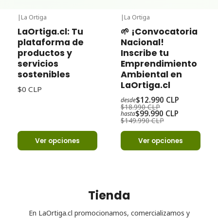
|
La Ortiga
|
La Ortiga
-32%
Oferta
LaOrtiga.cl: Tu
🌱 ¡Convocatoria
plataforma de
Nacional!
productos y
Inscribe tu
servicios
Emprendimiento
sostenibles
Ambiental en
LaOrtiga.cl
$0 CLP
$12.990 CLP
desde
$18.990 CLP
$99.990 CLP
hasta
$149.990 CLP
Ver opciones
Ver opciones
Tienda
En LaOrtiga.cl promocionamos, comercializamos y