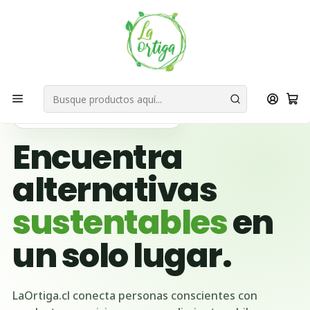
Bienvenid@s a quienes quieren un planeta más verde...
Nuestra Misión
Inicio
Ubicación Emprendedores
Región de Antofagasta
Tocopilla
🌱 BUSCADOR VERDE DE CHILE
Encuentra
alternativas
sustentables
en
un solo lugar.
LaOrtiga.cl conecta personas conscientes con