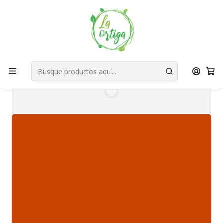
Bienvenid@s a quienes quieren un planeta más verde...
Nuestra Misión
Inicio
Marcas
Casa Nativa