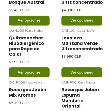
Bosque Austral
Ultraconcentrado
$5.490 CLP
$4.990 CLP
Ver opciones
Ver opciones
CASNQ001
|
Casa Nativa
CASNL001
|
Casa Nativa
Quitamanchas
Lavaloza
Hipoalergénico
Manzana Verde
para Ropa de
Ultraconcentrado
Color
$3.990 CLP
$7.990 CLP
Ver opciones
Ver opciones
CASNR006
|
Casa Nativa
CASNR006
|
Casa Nativa
Recargas Jabón
Recargas Jabón
Mix Aromas
Espuma
Mandarin
$5.490 CLP
Oriental