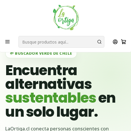
Bienvenid@s a quienes quieren un planeta más verde...
Nuestra Misión
Inicio
Ubicación Emprendedores
Región del Libertador General Bernardo O'Higgins
Requinoa
🌱 BUSCADOR VERDE DE CHILE
Encuentra
alternativas
sustentables
en
un solo lugar.
LaOrtiga.cl conecta personas conscientes con