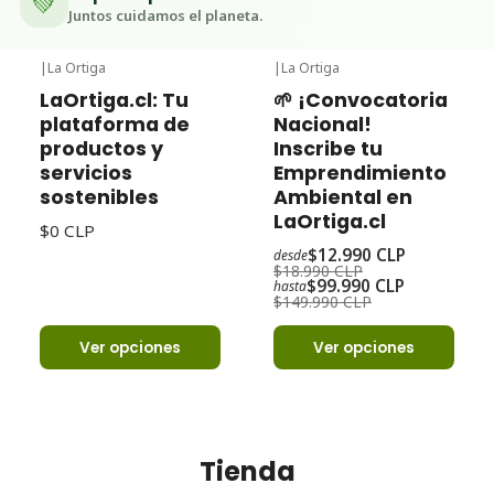
💚
Juntos cuidamos el planeta.
|
La Ortiga
|
La Ortiga
-32%
Oferta
LaOrtiga.cl: Tu
🌱 ¡Convocatoria
plataforma de
Nacional!
productos y
Inscribe tu
servicios
Emprendimiento
sostenibles
Ambiental en
LaOrtiga.cl
$0 CLP
$12.990 CLP
desde
$18.990 CLP
$99.990 CLP
hasta
$149.990 CLP
Ver opciones
Ver opciones
Tienda