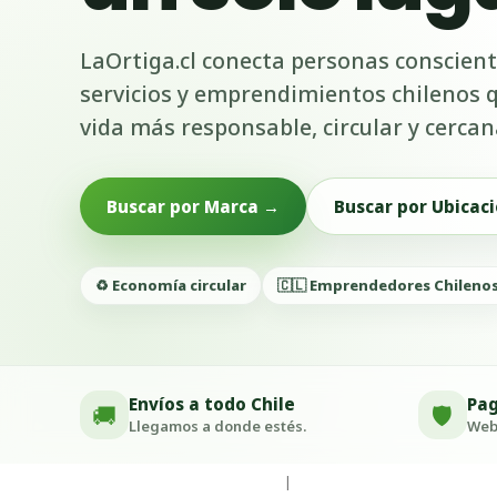
LaOrtiga.cl conecta personas conscient
servicios y emprendimientos chilenos
vida más responsable, circular y cercan
Buscar por Marca →
Buscar por Ubicaci
♻️ Economía circular
🇨🇱 Emprendedores Chileno
Envíos a todo Chile
Pag
🚚
🛡️
Llegamos a donde estés.
Webp
|