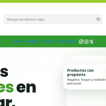
Bienvenid@s a quienes quieren un planeta más verde...
Nuestra Misió
Inicio
Marcas
Vive Verde Spa
Tienda
La Ortiga
Reduce
Tu Impacto
as
Productos con
propósito
es
en
Regalos, hogar y cuidado
personal.
ar.