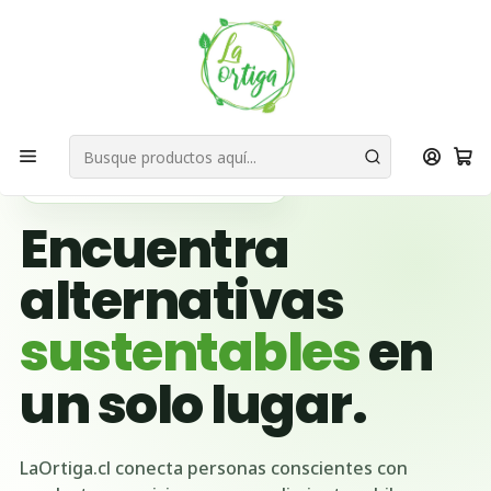
Bienvenid@s a quienes quieren un planeta más verde...
Nuestra Misión
Inicio
Ubicación Emprendedores
Región del Maule
Sagrada Familia
🌱 BUSCADOR VERDE DE CHILE
Encuentra
alternativas
sustentables
en
un solo lugar.
LaOrtiga.cl conecta personas conscientes con