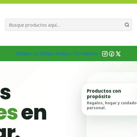
Bienvenid@s a quienes quieren un planeta más verde...
Nuestra Misió
 Emprendedores
Región del Libertador General Bernardo O'Higgins
Tienda
La Ortiga
Reduce
Tu Impacto
as
Productos con
propósito
es
en
Regalos, hogar y cuidado
personal.
ar.