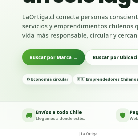
LaOrtiga.cl conecta personas conscient
servicios y emprendimientos chilenos
vida más responsable, circular y cercan
Buscar por Marca →
Buscar por Ubicaci
♻️ Economía circular
🇨🇱 Emprendedores Chileno
Envíos a todo Chile
Pag
🚚
🛡️
Llegamos a donde estés.
Webp
|
La Ortiga