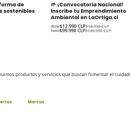
-32%
Oferta
aforma de
🌱 ¡Convocatoria Nacional!
s sostenibles
Inscribe tu Emprendimiento
Ambiental en LaOrtiga.cl
$12.990 CLP
$18.990 CLP
desde
$99.990 CLP
$149.990 CLP
hasta
buimos productos y servicios que buscan fomentar el cuida
ertas
Marcas