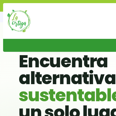
Inicio
Ubicación
🌱 BUSCADOR VERDE DE CHILE
Encuentra
alternativ
sustentabl
un solo lug