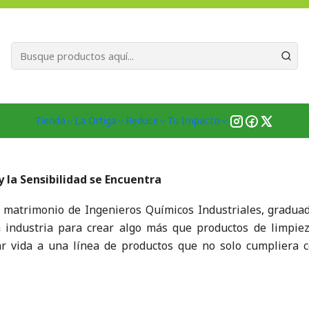
Bienvenid@s a quienes quieren un planeta más verde...
Nuestra Misió
Inicio
Marcas
Bienvenidos Senzai a nuestra familia
tra familia
Tienda
La Ortiga
Reduce
Tu Impacto
y la Sensibilidad se Encuentra
n matrimonio de Ingenieros Químicos Industriales, gradua
la industria para crear algo más que productos de limpi
dar vida a una línea de productos que no solo cumpliera 