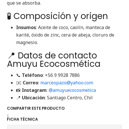
que se absorba.
🧪 Composición y origen
Insumos
: Aceite de coco, caolín, manteca de
karité, óxido de zinc, cera de abeja, cloruro de
magnesio.
📍 Datos de contacto
Amuyu Ecocosmética
📞
Teléfono
: +56 9 9928 7886
✉️
Correo
:
marceopazo@yahoo.com
📸
Instagram
:
@amuyuecocosmetica
📍
Ubicación
: Santiago Centro, Chil
COMPARTIR ESTE PRODUCTO
|
FICHA TÉCNICA