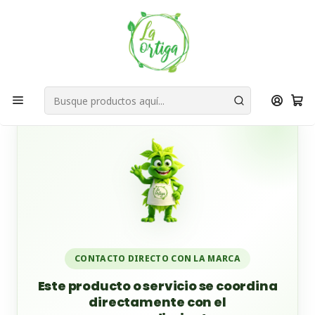
Bienvenid@s a quienes quieren un planeta más verde...
Nuestra Misión
Inicio
Tienda
Productos
Cuidado Personal
Desodorante y Antitranspirante
🌿 Desodorante Sólido Natural – Amuyu Ecocosmética 🧼
CONTACTO DIRECTO CON LA MARCA
Este producto o servicio se coordina
directamente con el