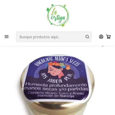
Bienvenid@s a quienes quieren un planeta más verde...
Nuestra Misión
Inicio
Reduce
R´s
Reutilizar
Ungüento manos Secas/Partidas