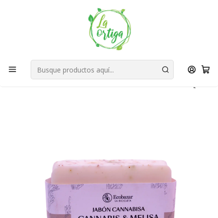
Bienvenid@s a quienes quieren un planeta más verde...
Nuestra Misión
Inicio
Tienda
Productos
Cuidado Personal
Jabones
Jabón Cannabisa