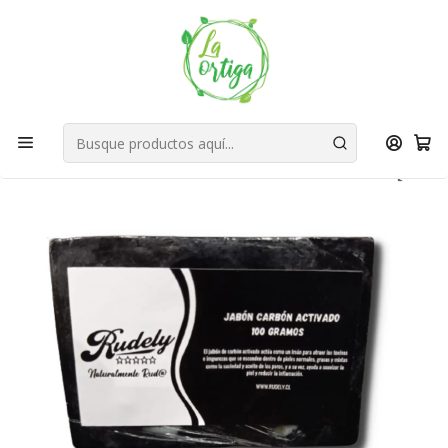
Bienvenid@s a quienes quieren un planeta más verde...
Nuestra Misión
Inicio
Tienda
Productos
Belleza
Especial Hombres
Barba
Jabón de Carbón Activado 100 gr