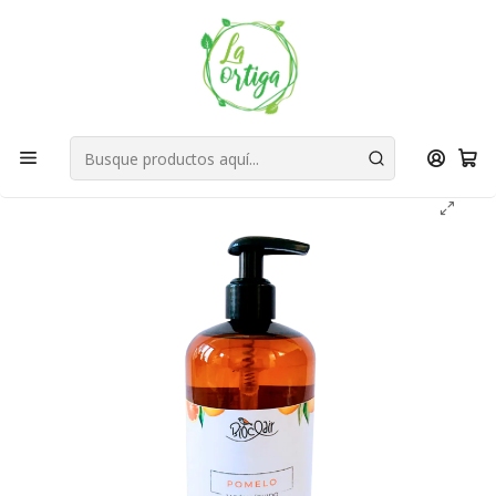
Bienvenid@s a quienes quieren un planeta más verde...
Nuestra Misión
Inicio
Tienda
Productos
Hogar
Baño
Desinfección Manos
Jabón Liquido Pomelo 500 ml - Edición Limitada