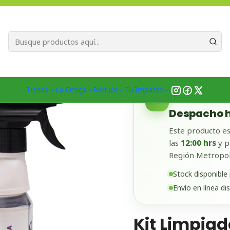
Bienvenid@s a quienes quieren un planeta más verde...
Nuestra Misió
r
Limpieza y Lavado
Limpiavidrios y multiusos
Kit Limpiador Mu
Tienda
La Ortiga
Reduce
Tu Impacto
✓
DISPONIBLE EN
Despacho h
Este producto es
las
12:00 hrs
y p
Región Metropol
Stock disponible
Envío en línea di
Kit Limpiad