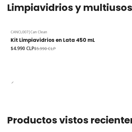
Limpiavidrios y multiuso
CANCL007
|
Can Clean
-17%
Oferta
Kit Limpiavidrios en Lata 450 mL
$4.990 CLP
$5.990 CLP
Productos vistos recient