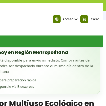
n
ltiuso Ecológico en Lata 450 mL
Acceso
Carro
 BODEGA
oy en Región Metropolitana
tá disponible para envío inmediato. Compra antes de
odrá ser despachado durante el mismo día dentro de la
itana.
 para preparación rápida
sponible vía Bluexpress
or Multiuso Ecológico en