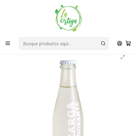
Bienvenid@s a quienes quieren un planeta más verde...
Nuestra Misión
Inicio
Tienda
Productos
Cuidado Personal
Desodorante y Antitranspirante
Recarga Desodorante Mineral Saponaria