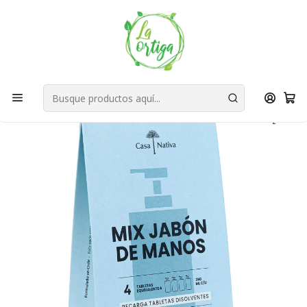
Bienvenid@s a quienes quieren un planeta más verde...
Nuestra Misión
Inicio
Tienda
Productos
Cuidado Personal
Jabones
Recargas Jabón Mix Aromas