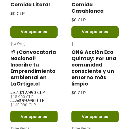
Comida Litoral
Comida
Casablanca
$0 CLP
$0 CLP
Ver opciones
Ver opciones
|
La Ortiga
|
-32%
Oferta
🌱 ¡Convocatoria
ONG Acción Eco
Nacional!
Quintay: Por una
Inscribe tu
comunidad
Emprendimiento
consciente y un
Ambiental en
entorno más
LaOrtiga.cl
limpio
$12.990 CLP
$0 CLP
desde
$18.990 CLP
$99.990 CLP
hasta
$149.990 CLP
Ver opciones
Ver opciones
|
Vive Verde
|
Vive Verde