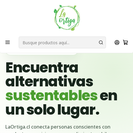
Bienvenid@s a quienes quieren un planeta más verde...
Nuestra Misión
Inicio
Ubicación Emprendedores
Región de Valparaíso
Casablanca
🌱 BUSCADOR VERDE DE CHILE
Encuentra
alternativas
sustentables
en
un solo lugar.
LaOrtiga.cl conecta personas conscientes con